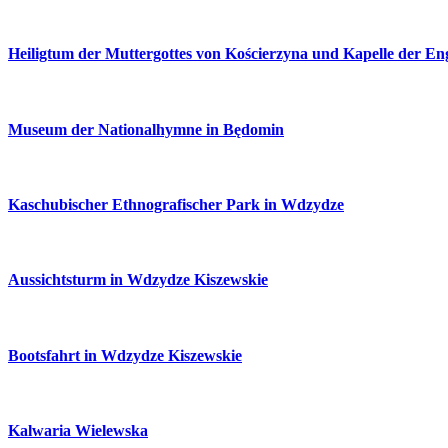
Heiligtum der Muttergottes von Kościerzyna und Kapelle der Eng
Museum der Nationalhymne in Będomin
Kaschubischer Ethnografischer Park in Wdzydze
Aussichtsturm in Wdzydze Kiszewskie
Bootsfahrt in Wdzydze Kiszewskie
Kalwaria Wielewska