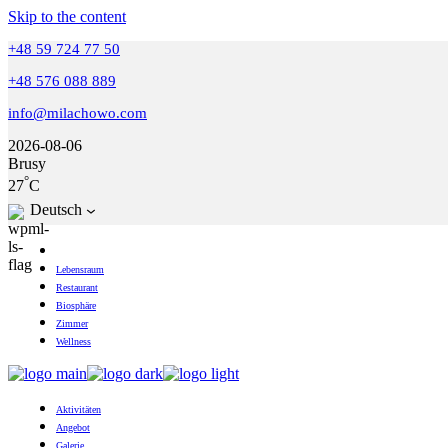
Skip to the content
+48 59 724 77 50
+48 576 088 889
info@milachowo.com
2026-08-06
Brusy
°
27
C
Deutsch
Lebensraum
Restaurant
Biosphäre
Zimmer
Wellness
Aktivitäten
Angebot
Galerie