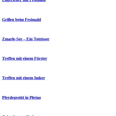
Grillen beim Festmahl
Zmarłe-See – Ein Toteissee
Treffen mit einem Förster
Treffen mit einem Imker
Pferdegestüt in Płęśno