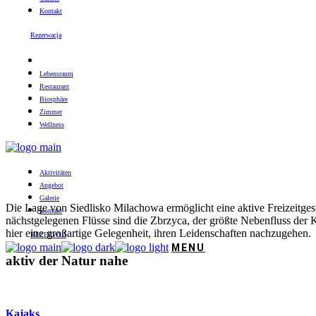
Kontakt
Rezerwacja
Lebensraum
Restaurant
Biosphäre
Zimmer
Wellness
Aktivitäten
Angebot
Galerie
Die Lage von Siedlisko Milachowa ermöglicht eine aktive Freizeitge
Kontakt
nächstgelegenen Flüsse sind die Zbrzyca, der größte Nebenfluss der
hier eine großartige Gelegenheit, ihren Leidenschaften nachzugehen.
REZERWUJ
aktiv der Natur nahe
Kajaks