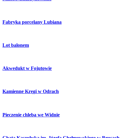
Fabryka porcelany Lubiana
Lot balonem
Akwedukt w Fojutowie
Kamienne Kręgi w Odrach
Pieczenie chleba we Widnie
Chata Kaszubska im. Józefa Chełmowskiego w Brusach-