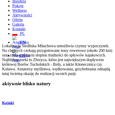
Biosfera
Pokoje
Wellness
Aktywności
Oferta
Galeria
Kontakt
PL
EN
Lokalizacja Siedliska Milachowa umożliwia czynny wypoczynek.
Na chętnych czekają przygotowane trasy rowerowe (około 200 km)
oraz rzeki o różnym stopniu trudności do spływów kajakowych.
DE
Najbliższe rzeki to Zbrzyca, która jest największym dopływem
królowej Borów Tucholskich - Brdy, a także Kłonecznica czy
Kulawa. Amatorzy myślistwa, wędkowania, grzybobrania odnajdą
tutaj świetną okazję do realizacji swoich pasji.
aktywnie blisko natury
Kajaki