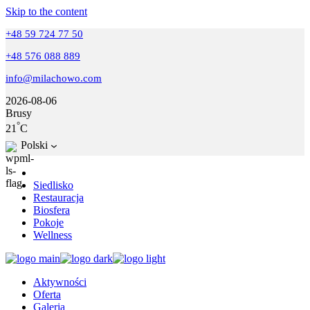
Skip to the content
+48 59 724 77 50
+48 576 088 889
info@milachowo.com
2026-08-06
Brusy
°
21
C
Polski
Siedlisko
Restauracja
Biosfera
Pokoje
Wellness
Aktywności
Oferta
Galeria