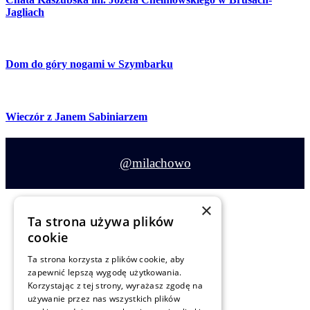
Jagliach
Dom do góry nogami w Szymbarku
Wieczór z Janem Sabiniarzem
@milachowo
×
Ta strona używa plików
cookie
Siedlisko Milachowo
Ta strona korzysta z plików cookie, aby
zapewnić lepszą wygodę użytkowania.
Rolbik 22H
Korzystając z tej strony, wyrażasz zgodę na
używanie przez nas wszystkich plików
89-634 Rolbik