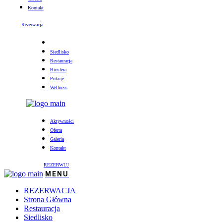
Kontakt
Rezerwacja
Siedlisko
Restauracja
Biosfera
Pokoje
Wellness
Aktywności
Oferta
Galeria
Kontakt
REZERWUJ
REZERWACJA
Strona Główna
Restauracja
Siedlisko