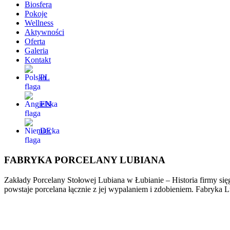
Biosfera
Pokoje
Wellness
Aktywności
Oferta
Galeria
Kontakt
PL
EN
DE
FABRYKA PORCELANY LUBIANA
Zakłady Porcelany Stołowej Lubiana w Łubianie – Historia firmy się
powstaje porcelana łącznie z jej wypalaniem i zdobieniem. Fabryka 
ZATRZYMAJ SIĘ I POCZUJ