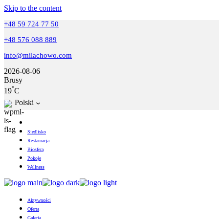
Skip to the content
+48 59 724 77 50
+48 576 088 889
info@milachowo.com
2026-08-06
Brusy
°
19
C
Polski
Siedlisko
Restauracja
Biosfera
Pokoje
Wellness
Aktywności
Oferta
Galeria