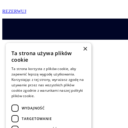
REZERWUJ
×
Ta strona używa plików
cookie
Siedlisko Milachowo
Ta strona korzysta z plików cookie, aby
zapewnić lepszą wygodę użytkowania.
Rolbik 22H
Korzystając z tej strony, wyrażasz zgodę na
używanie przez nas wszystkich plików
89-634 Rolbik
cookie zgodnie z warunkami naszej polityki
plików cookie.
info@milachowo.com
WYDAJNOŚĆ
+48 59 724 77 50
TARGETOWANIE
+48 576 088 889