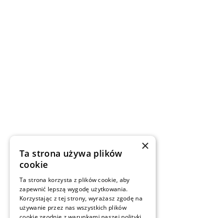
Siedlisko Milachowo
Rolbik 22H
89-634 Rolbik
info@milachowo.com
+48 59 724 77 50
+48 576 088 889
×
Ta strona używa plików
cookie
Ta strona korzysta z plików cookie, aby
zapewnić lepszą wygodę użytkowania.
Korzystając z tej strony, wyrażasz zgodę na
używanie przez nas wszystkich plików
cookie zgodnie z warunkami naszej polityki