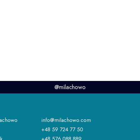
@milachowo
ilachowo
info@milachowo.com
+48 59 724 77 50
ik
+48 576 088 889