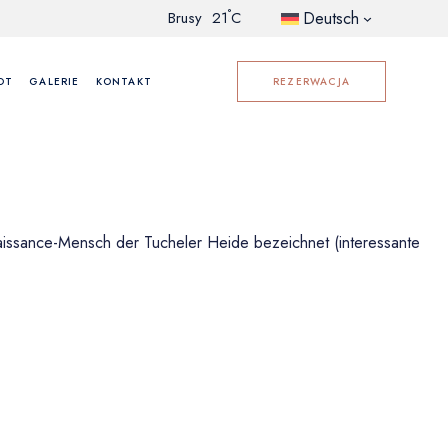
°
Deutsch
Brusy
21
C
OT
GALERIE
KONTAKT
REZERWACJA
naissance-Mensch der Tucheler Heide bezeichnet (interessante