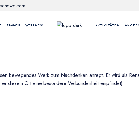
lachowo.com
E
ZIMMER
WELLNESS
AKTIVITÄTEN
ANGEB
), dessen bewegendes Werk zum Nachdenken anregt. Er wird als Re
lb er diesem Ort eine besondere Verbundenheit empfindet).
ANHALTEN UND FÜHLEN