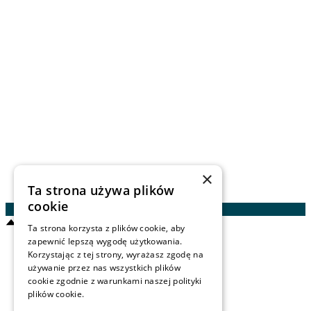
Rolbik 22H
89-634 Rolbik
info@milachowo.com
+48 59 724 77 50
+48 576 088 889
×
Ta strona używa plików
cookie
Ta strona korzysta z plików cookie, aby
zapewnić lepszą wygodę użytkowania.
Reservierung
Korzystając z tej strony, wyrażasz zgodę na
Startseite
używanie przez nas wszystkich plików
Lebensraum
cookie zgodnie z warunkami naszej polityki
Biosphäre
plików cookie.
Zimmer
Wellness