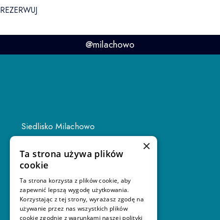
REZERWUJ
@milachowo
Siedlisko Milachowo
Rolbik 22H
×
Ta strona używa plików
89-634 Rolbik
cookie
Ta strona korzysta z plików cookie, aby
zapewnić lepszą wygodę użytkowania.
Korzystając z tej strony, wyrażasz zgodę na
używanie przez nas wszystkich plików
info@milachowo.com
cookie zgodnie z warunkami naszej polityki