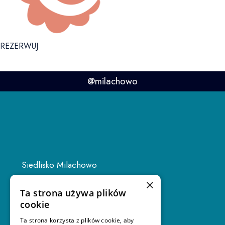
REZERWUJ
@milachowo
Siedlisko Milachowo
Rolbik 22H
×
Ta strona używa plików
89-634 Rolbik
cookie
Ta strona korzysta z plików cookie, aby