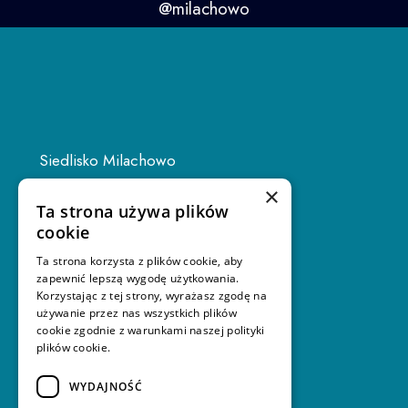
@milachowo
Siedlisko Milachowo
Rolbik 22H
×
Ta strona używa plików
89-634 Rolbik
cookie
Ta strona korzysta z plików cookie, aby
zapewnić lepszą wygodę użytkowania.
Korzystając z tej strony, wyrażasz zgodę na
używanie przez nas wszystkich plików
info@milachowo.com
cookie zgodnie z warunkami naszej polityki
plików cookie.
+48 59 724 77 50
+48 576 088 889
WYDAJNOŚĆ