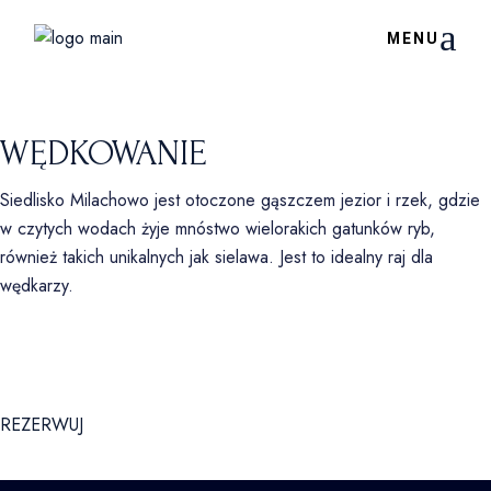
WĘDKOWANIE
Siedlisko Milachowo jest otoczone gąszczem jezior i rzek, gdzie
w czytych wodach żyje mnóstwo wielorakich gatunków ryb,
również takich unikalnych jak sielawa. Jest to idealny raj dla
wędkarzy.
ZATRZYMAJ SIĘ I POCZUJ
REZERWUJ