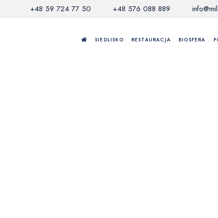
+48 59 724 77 50
+48 576 088 889
info@mi
SIEDLISKO
RESTAURACJA
BIOSFERA
P