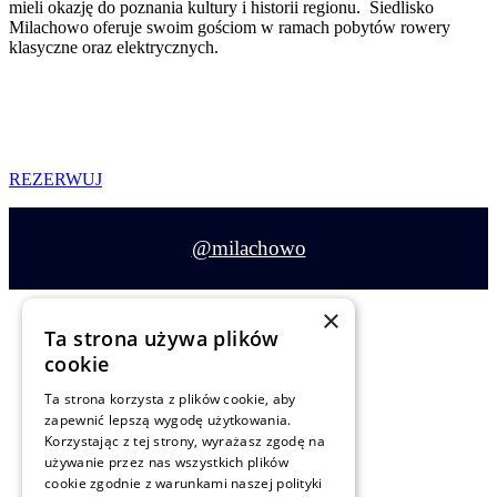
mieli okazję do poznania kultury i historii regionu. Siedlisko
Milachowo oferuje swoim gościom w ramach pobytów rowery
klasyczne oraz elektrycznych.
ZATRZYMAJ SIĘ I POCZUJ
REZERWUJ
@milachowo
×
Ta strona używa plików
cookie
Ta strona korzysta z plików cookie, aby
Siedlisko Milachowo
zapewnić lepszą wygodę użytkowania.
Rolbik 22H
Korzystając z tej strony, wyrażasz zgodę na
używanie przez nas wszystkich plików
89-634 Rolbik
cookie zgodnie z warunkami naszej polityki