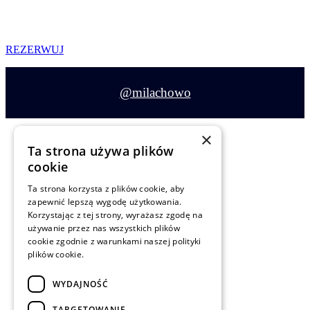
REZERWUJ
@milachowo
×
Ta strona używa plików
cookie
Siedlisko Milachowo
Ta strona korzysta z plików cookie, aby
zapewnić lepszą wygodę użytkowania.
Rolbik 22H
Korzystając z tej strony, wyrażasz zgodę na
używanie przez nas wszystkich plików
89-634 Rolbik
cookie zgodnie z warunkami naszej polityki
plików cookie.
info@milachowo.com
WYDAJNOŚĆ
+48 59 724 77 50
TARGETOWANIE