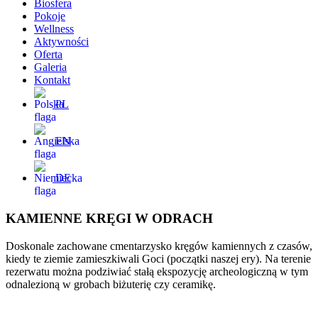
Biosfera
Pokoje
Wellness
Aktywności
Oferta
Galeria
Kontakt
PL
EN
DE
KAMIENNE KRĘGI W ODRACH
Doskonale zachowane cmentarzysko kręgów kamiennych z czasów,
kiedy te ziemie zamieszkiwali Goci (początki naszej ery). Na terenie
rezerwatu można podziwiać stałą ekspozycję archeologiczną w tym
odnalezioną w grobach biżuterię czy ceramikę.
ZATRZYMAJ SIĘ I POCZUJ