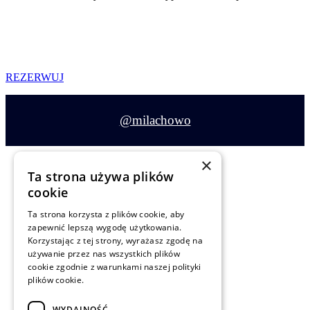
ZATRZYMAJ SIĘ I POCZUJ
REZERWUJ
@milachowo
×
Ta strona używa plików
cookie
Ta strona korzysta z plików cookie, aby
Siedlisko Milachowo
zapewnić lepszą wygodę użytkowania.
Rolbik 22H
Korzystając z tej strony, wyrażasz zgodę na
używanie przez nas wszystkich plików
89-634 Rolbik
cookie zgodnie z warunkami naszej polityki
plików cookie.
WYDAJNOŚĆ