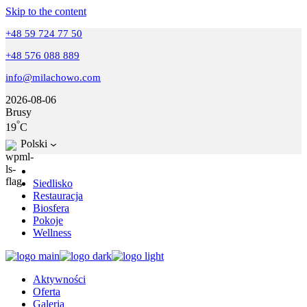
Skip to the content
+48 59 724 77 50
+48 576 088 889
info@milachowo.com
2026-08-06
Brusy
°
19
C
Polski
Siedlisko
Restauracja
Biosfera
Pokoje
Wellness
Aktywności
Oferta
Galeria