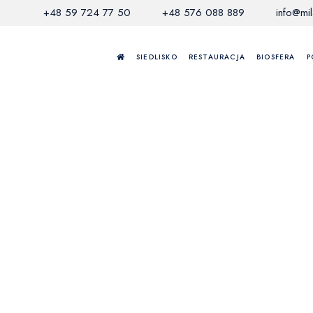
+48 59 724 77 50
+48 576 088 889
info@mi
SIEDLISKO
RESTAURACJA
BIOSFERA
P