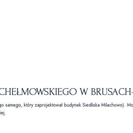
A CHEŁMOWSKIEGO W BRUSACH
go samego, który zaprojektował budynek Siedliska Milachowo). M
ej.
ZATRZYMAJ SIĘ I POCZUJ