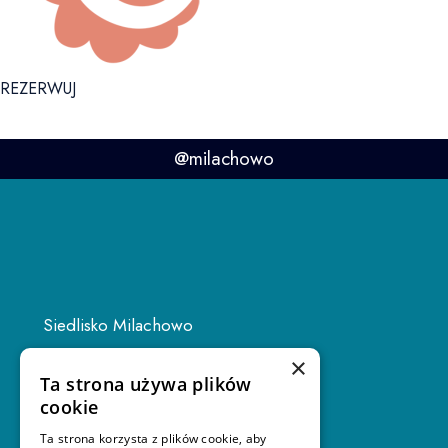
REZERWUJ
@milachowo
Siedlisko Milachowo
Rolbik 22H
×
Ta strona używa plików
89-634 Rolbik
cookie
Ta strona korzysta z plików cookie, aby